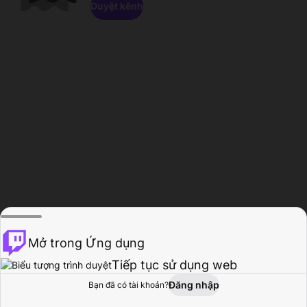
Duyệt kênh
Mở trong Ứng dụng
Tiếp tục sử dụng web
Đăng nhập
Bạn đã có tài khoản?
Trang chủ
Duyệt
Hoạt động
Hồ sơ