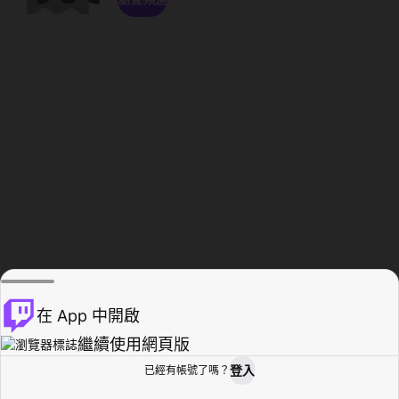
在 App 中開啟
繼續使用網頁版
登入
已經有帳號了嗎？
創作者基地
瀏覽
活動紀錄
個人檔案