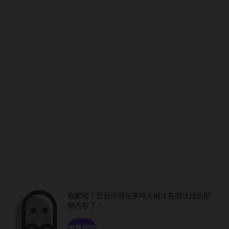
抱歉啦！您恐怕得搭乘時光機才有辦法找回那
個內容了。
瀏覽頻道