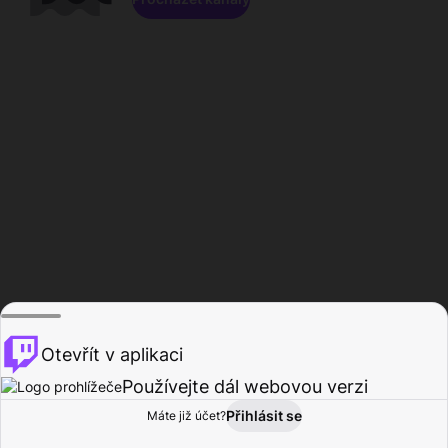
Otevřít v aplikaci
Používejte dál webovou verzi
Přihlásit se
Máte již účet?
Domů
Procházet
Aktivita
Profil