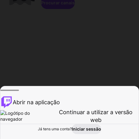
Procurar canais
Abrir na aplicação
Continuar a utilizar a versão
web
Iniciar sessão
Já tens uma conta?
Página inicial
Procurar
Atividade
Perfil