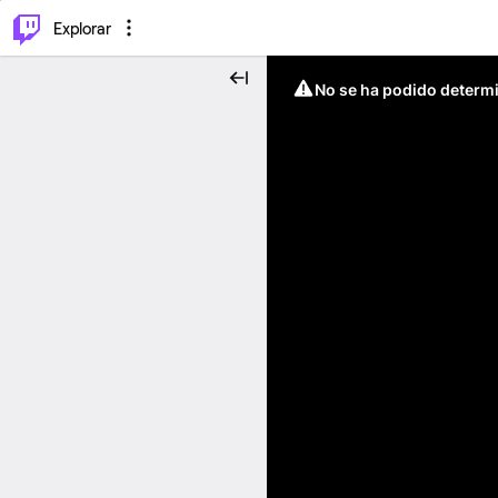
⌥
P
Explorar
No se ha podido determin