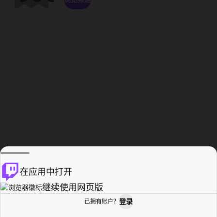
在应用中打开
继续使用网页版
登录
已拥有账户？
主页
浏览
活动纪录
个人资料