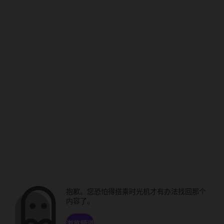
抱歉。您恐怕得搭乘时光机才有办法找回那个
内容了。
浏览频道