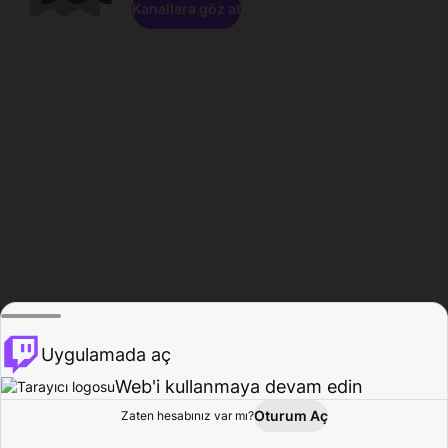
Kanallara göz at
Uygulamada aç
Web'i kullanmaya devam edin
Oturum Aç
Zaten hesabınız var mı?
Ana Sayfa
Gözat
Aktivite
Profil