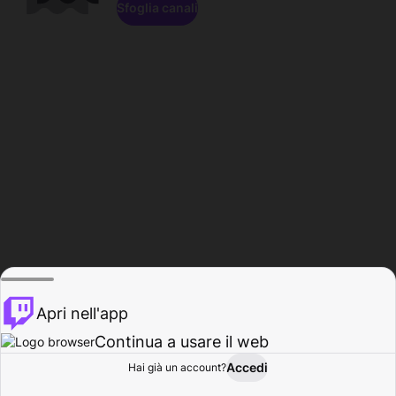
Sfoglia canali
Apri nell'app
Continua a usare il web
Accedi
Hai già un account?
Base
Sfoglia
Attività
Profilo