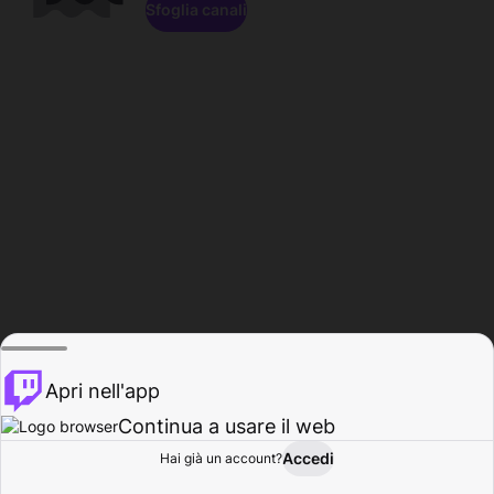
Sfoglia canali
Apri nell'app
Continua a usare il web
Accedi
Hai già un account?
Base
Sfoglia
Attività
Profilo