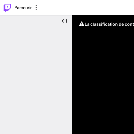
⌥
P
Parcourir
La classification de con