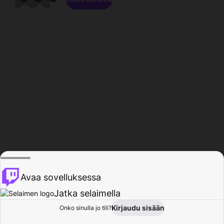
Avaa sovelluksessa
Jatka selaimella
Kirjaudu sisään
Onko sinulla jo tili?
Koti
Selaa
Toiminta
Profiili