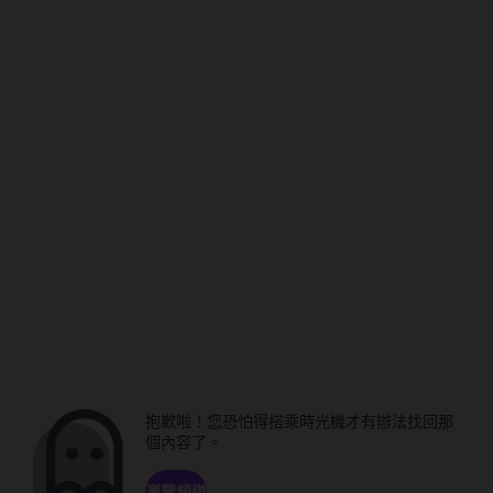
抱歉啦！您恐怕得搭乘時光機才有辦法找回那
個內容了。
瀏覽頻道