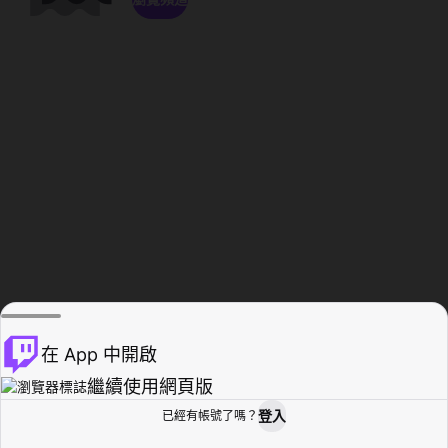
在 App 中開啟
繼續使用網頁版
登入
已經有帳號了嗎？
創作者基地
瀏覽
活動紀錄
個人檔案