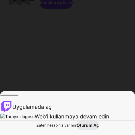
Kanallara göz at
Uygulamada aç
Web'i kullanmaya devam edin
Oturum Aç
Zaten hesabınız var mı?
Ana Sayfa
Gözat
Aktivite
Profil