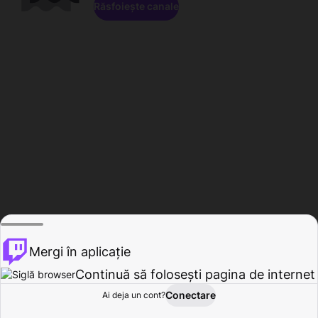
Răsfoiește canale
Mergi în aplicație
Continuă să folosești pagina de internet
Conectare
Ai deja un cont?
Acasă
Răsfoire
Activitate
Profil