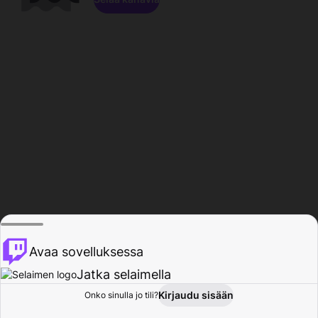
Avaa sovelluksessa
Jatka selaimella
Kirjaudu sisään
Onko sinulla jo tili?
Koti
Selaa
Toiminta
Profiili