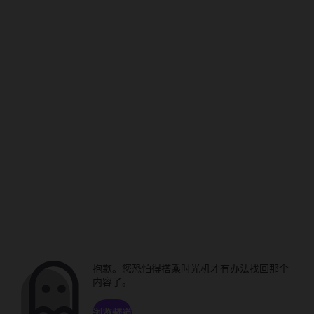
抱歉。您恐怕得搭乘时光机才有办法找回那个
内容了。
浏览频道