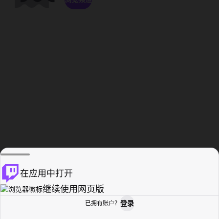
在应用中打开
继续使用网页版
登录
已拥有账户？
主页
浏览
活动纪录
个人资料