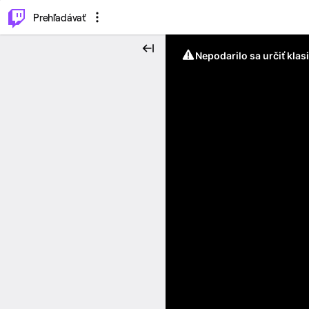
..
⌥
P
Prehľadávať
Nepodarilo sa určiť klas