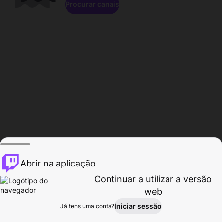
Procurar canais
Abrir na aplicação
Continuar a utilizar a versão
web
Iniciar sessão
Já tens uma conta?
Página inicial
Procurar
Atividade
Perfil