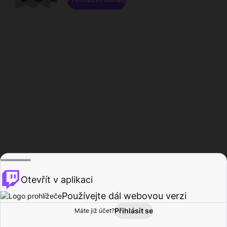
Otevřít v aplikaci
Používejte dál webovou verzi
Přihlásit se
Máte již účet?
Domů
Procházet
Aktivita
Profil