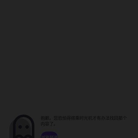
抱歉。您恐怕得搭乘时光机才有办法找回那个
内容了。
浏览频道