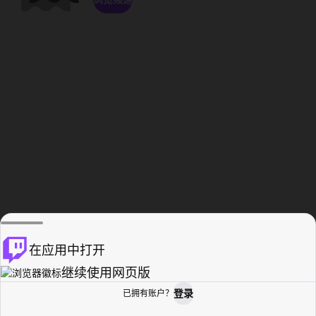
在应用中打开
继续使用网页版
登录
已拥有账户？
主页
浏览
活动纪录
个人资料