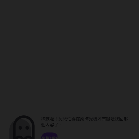
抱歉啦！您恐怕得搭乘時光機才有辦法找回那
個內容了。
瀏覽頻道