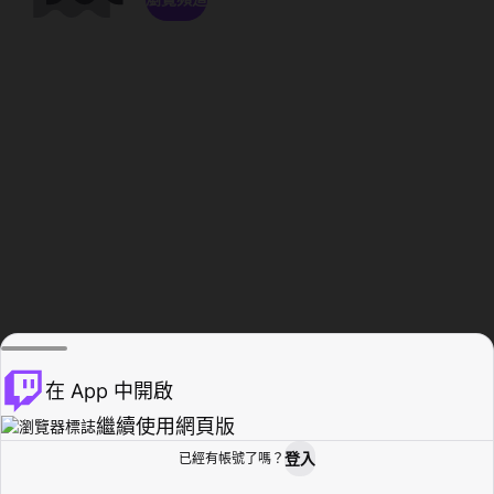
在 App 中開啟
繼續使用網頁版
登入
已經有帳號了嗎？
創作者基地
瀏覽
活動紀錄
個人檔案