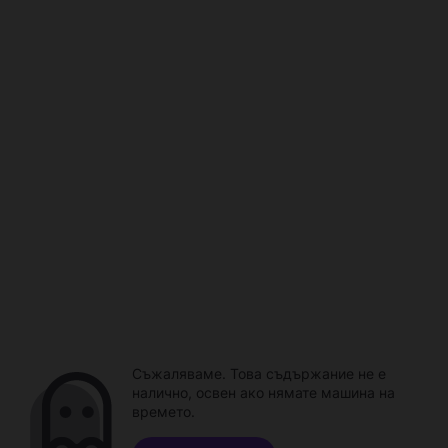
Съжаляваме. Това съдържание не е
налично, освен ако нямате машина на
времето.