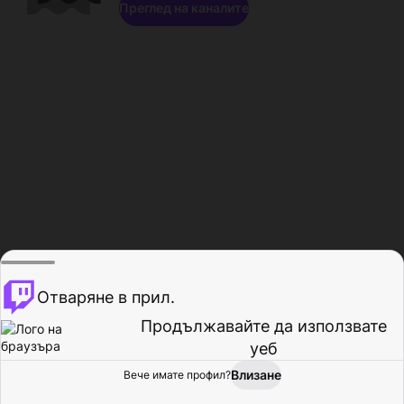
Преглед на каналите
Отваряне в прил.
Продължавайте да използвате
уеб
Влизане
Вече имате профил?
Начало
Преглед
Активност
Профил