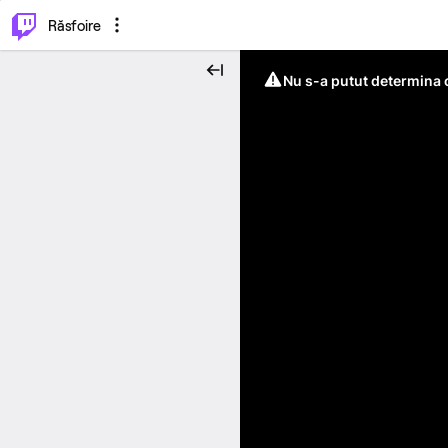
⌥
P
Răsfoire
Nu s-a putut determina c