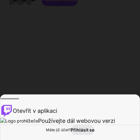
Otevřít v aplikaci
Používejte dál webovou verzi
Přihlásit se
Máte již účet?
Domů
Procházet
Aktivita
Profil