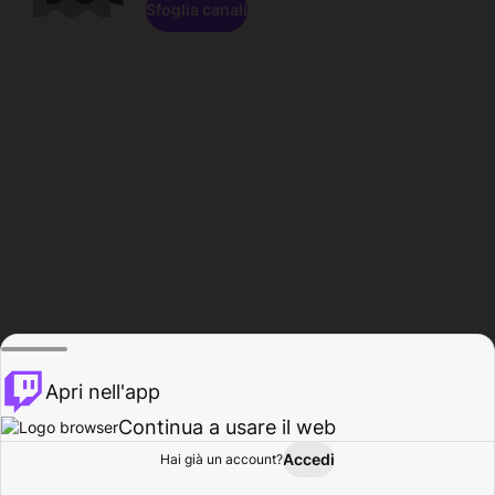
Sfoglia canali
Apri nell'app
Continua a usare il web
Accedi
Hai già un account?
Base
Sfoglia
Attività
Profilo