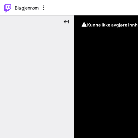
⌥
P
Bla gjennom
Kunne ikke avgjøre innh