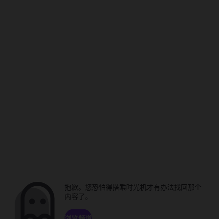
抱歉。您恐怕得搭乘时光机才有办法找回那个
内容了。
浏览频道