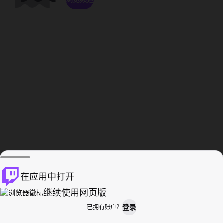
在应用中打开
继续使用网页版
登录
已拥有账户？
主页
浏览
活动纪录
个人资料