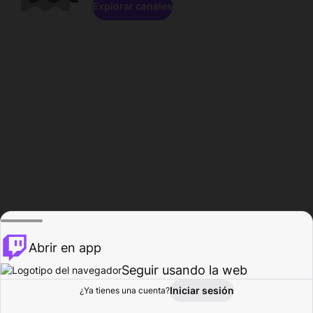
Explorar canales
Abrir en app
Seguir usando la web
Iniciar sesión
Página del
¿Ya tienes una cuenta?
Explorar
Actividad
Perfil
Creador