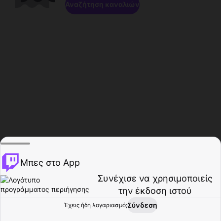
Αναζήτηση καναλιών
Μπες στο App
Συνέχισε να χρησιμοποιείς
την έκδοση ιστού
Σύνδεση
Έχεις ήδη λογαριασμό;
Αρχική σελίδα
Περιήγηση
Δραστηριότητα
Προφίλ