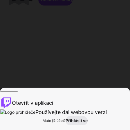
Otevřít v aplikaci
Používejte dál webovou verzi
Přihlásit se
Máte již účet?
Domů
Procházet
Aktivita
Profil