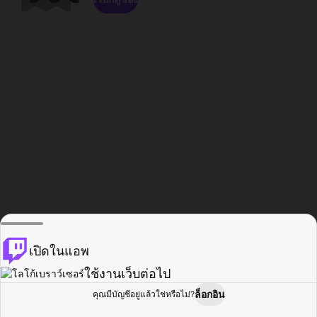
เปิดในแอพ
ใช้งานเว็บต่อไป
ล็อกอิน
คุณมีบัญชีอยู่แล้วใช่หรือไม่?
หน้าแรก
เรียกดู
กิจกรรม
โปรไฟล์