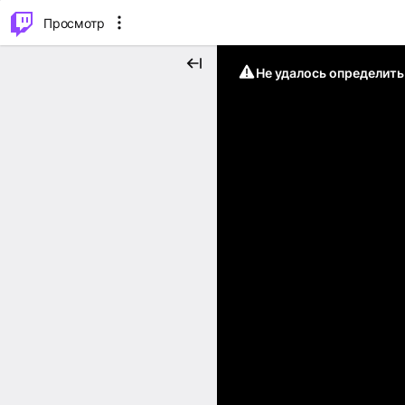
.
⌥
P
Просмотр
Не удалось определит