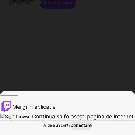
Răsfoiește canale
Mergi în aplicație
Continuă să folosești pagina de internet
Conectare
Ai deja un cont?
Acasă
Răsfoire
Activitate
Profil