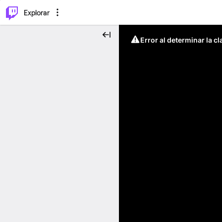
⌥
P
Explorar
Error al determinar la c