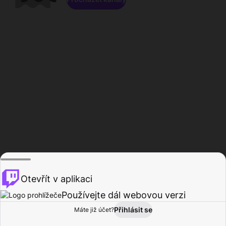
Otevřít v aplikaci
Používejte dál webovou verzi
Přihlásit se
Máte již účet?
Domů
Procházet
Aktivita
Profil