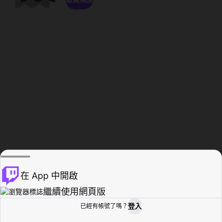
在 App 中開啟
繼續使用網頁版
登入
已經有帳號了嗎？
創作者基地
瀏覽
活動紀錄
個人檔案