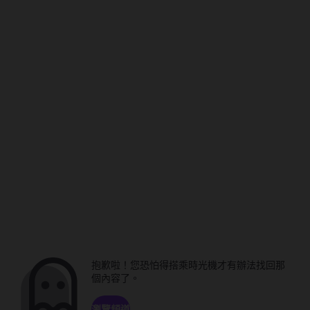
抱歉啦！您恐怕得搭乘時光機才有辦法找回那
個內容了。
瀏覽頻道