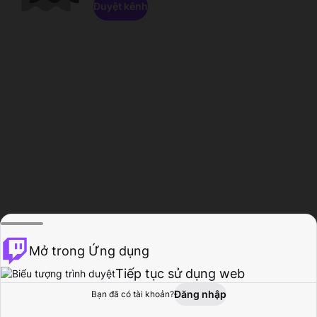
Duyệt kênh
Mở trong Ứng dụng
Tiếp tục sử dụng web
Đăng nhập
Bạn đã có tài khoản?
Trang chủ
Duyệt
Hoạt động
Hồ sơ