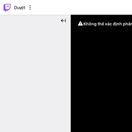
.
⌥
P
Duyệt
Không thể xác định phân