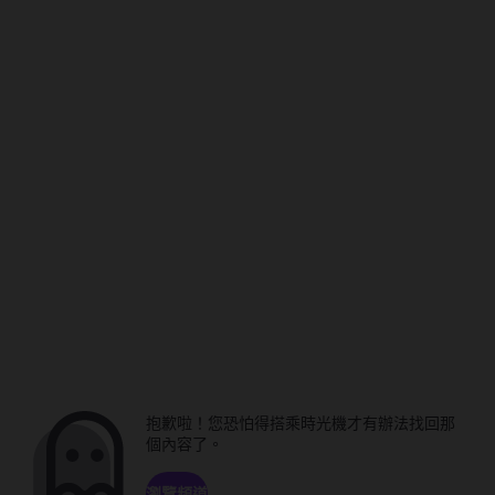
抱歉啦！您恐怕得搭乘時光機才有辦法找回那
個內容了。
瀏覽頻道