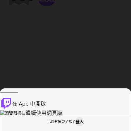
在 App 中開啟
繼續使用網頁版
登入
已經有帳號了嗎？
創作者基地
瀏覽
活動紀錄
個人檔案