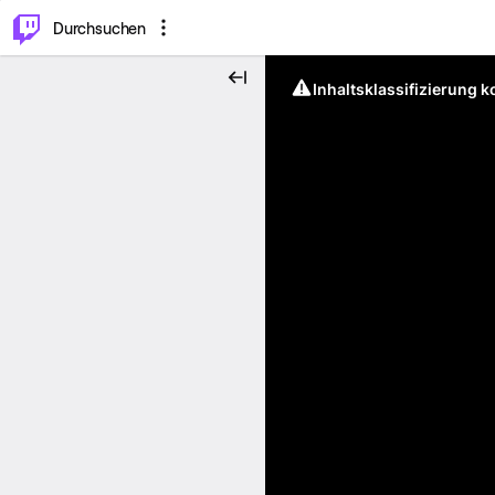
.
⌥
P
Durchsuchen
Inhaltsklassifizierung 