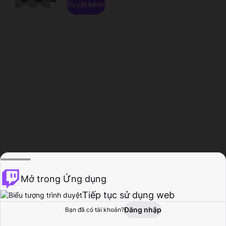
Duyệt kênh
Mở trong Ứng dụng
Tiếp tục sử dụng web
Đăng nhập
Bạn đã có tài khoản?
Trang chủ
Duyệt
Hoạt động
Hồ sơ