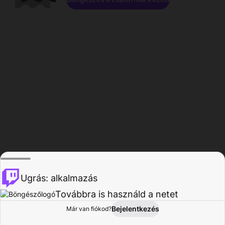
Ugrás: alkalmazás
Továbbra is használd a netet
Bejelentkezés
Már van fiókod?
Főoldal
Böngészés
Tevékenység
Profil