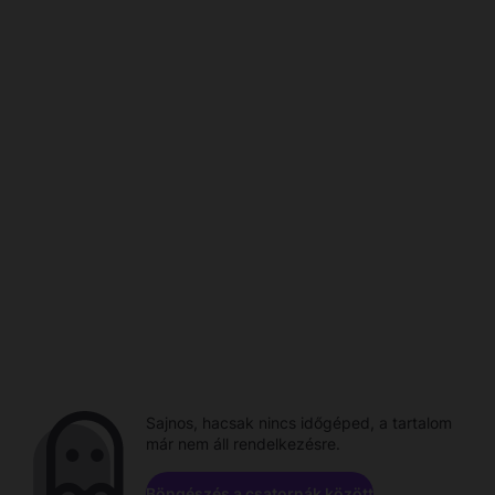
Sajnos, hacsak nincs időgéped, a tartalom
már nem áll rendelkezésre.
Böngészés a csatornák között