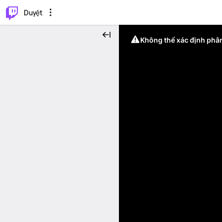
.
⌥
P
Duyệt
Không thể xác định phân