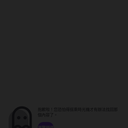
抱歉啦！您恐怕得搭乘時光機才有辦法找回那
個內容了。
瀏覽頻道