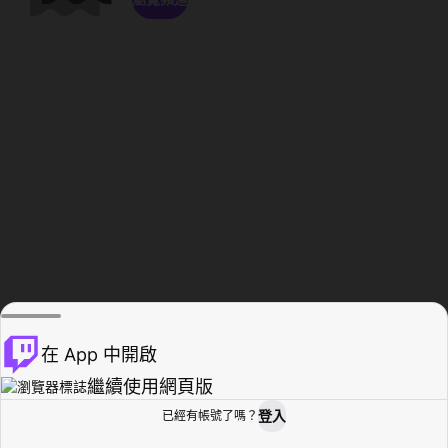
在 App 中開啟
繼續使用網頁版
登入
已經有帳號了嗎？
創作者基地
瀏覽
活動紀錄
個人檔案