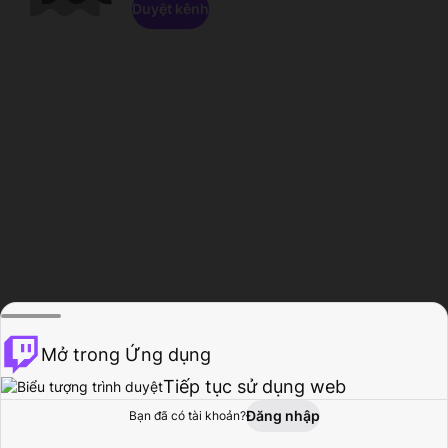
Duyệt kênh
Mở trong Ứng dụng
Tiếp tục sử dụng web
Đăng nhập
Bạn đã có tài khoản?
Trang chủ
Duyệt
Hoạt động
Hồ sơ