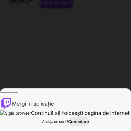
Răsfoiește canale
Mergi în aplicație
Continuă să folosești pagina de internet
Conectare
Ai deja un cont?
Acasă
Răsfoire
Activitate
Profil