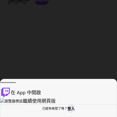
在 App 中開啟
繼續使用網頁版
登入
已經有帳號了嗎？
創作者基地
瀏覽
活動紀錄
個人檔案