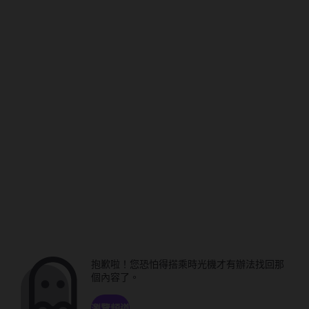
抱歉啦！您恐怕得搭乘時光機才有辦法找回那
個內容了。
瀏覽頻道