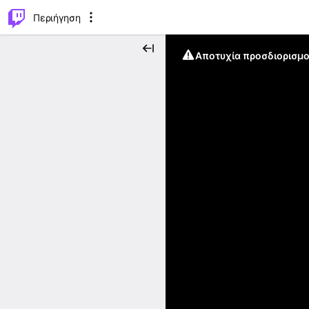
..
⌥
P
Περιήγηση
Αποτυχία προσδιορισμο