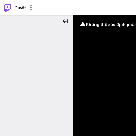
.
⌥
P
Duyệt
Không thể xác định phân