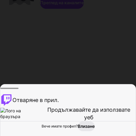
Преглед на каналите
Отваряне в прил.
Продължавайте да използвате
уеб
Влизане
Вече имате профил?
Начало
Преглед
Активност
Профил