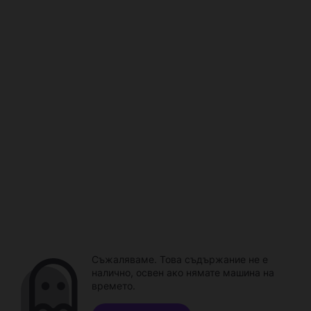
Съжаляваме. Това съдържание не е
налично, освен ако нямате машина на
времето.